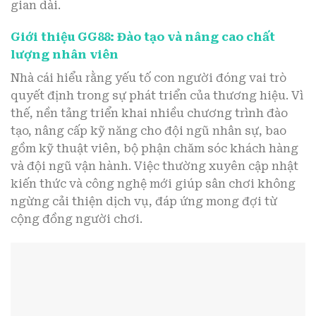
gian dài.
Giới thiệu GG88: Đào tạo và nâng cao chất
lượng nhân viên
Nhà cái hiểu rằng yếu tố con người đóng vai trò
quyết định trong sự phát triển của thương hiệu. Vì
thế, nền tảng triển khai nhiều chương trình đào
tạo, nâng cấp kỹ năng cho đội ngũ nhân sự, bao
gồm kỹ thuật viên, bộ phận chăm sóc khách hàng
và đội ngũ vận hành. Việc thường xuyên cập nhật
kiến thức và công nghệ mới giúp sân chơi không
ngừng cải thiện dịch vụ, đáp ứng mong đợi từ
cộng đồng người chơi.