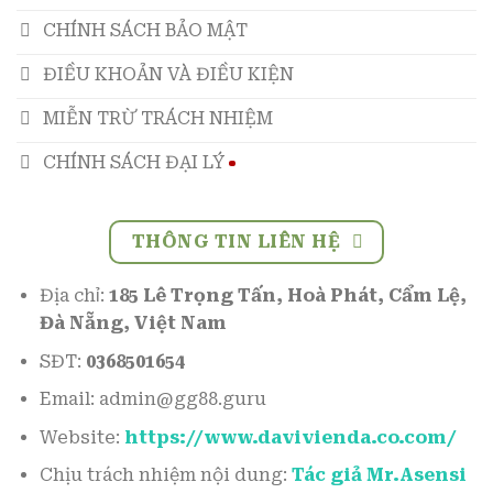
CHÍNH SÁCH BẢO MẬT
ĐIỀU KHOẢN VÀ ĐIỀU KIỆN
MIỄN TRỪ TRÁCH NHIỆM
CHÍNH SÁCH ĐẠI LÝ
THÔNG TIN LIÊN HỆ
Địa chỉ:
185 Lê Trọng Tấn, Hoà Phát, Cẩm Lệ,
Đà Nẵng, Việt Nam
SĐT:
0368501654
Email:
admin@gg88.guru
Website:
https://www.davivienda.co.com/
Chịu trách nhiệm nội dung:
Tác giả Mr.Asensi