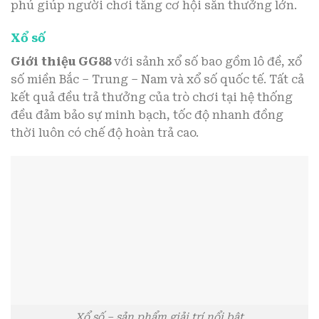
phú giúp người chơi tăng cơ hội săn thưởng lớn.
Xổ số
Giới thiệu GG88
với sảnh xổ số bao gồm lô đề, xổ
số miền Bắc – Trung – Nam và xổ số quốc tế. Tất cả
kết quả đều trả thưởng của trò chơi tại hệ thống
đều đảm bảo sự minh bạch, tốc độ nhanh đồng
thời luôn có chế độ hoàn trả cao.
Xổ số – sản phẩm giải trí nổi bật