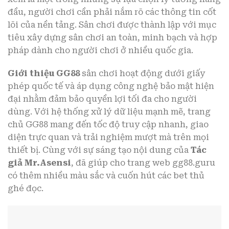
đầu, người chơi cần phải nắm rõ các thông tin cốt
lõi của nền tảng. Sân chơi được thành lập với mục
tiêu xây dựng sân chơi an toàn, minh bạch và hợp
pháp dành cho người chơi ở nhiều quốc gia.
Giới thiệu GG88
sân chơi hoạt động dưới giấy
phép quốc tế và áp dụng công nghệ bảo mật hiện
đại nhằm đảm bảo quyền lợi tối đa cho người
dùng. Với hệ thống xử lý dữ liệu mạnh mẽ, trang
chủ GG88 mang đến tốc độ truy cập nhanh, giao
diện trực quan và trải nghiệm mượt mà trên mọi
thiết bị. Cùng với sự sáng tạo nội dung của
Tác
giả Mr.Asensi
, đã giúp cho trang web gg88.guru
có thêm nhiều màu sắc và cuốn hút các bet thủ
ghé đọc.