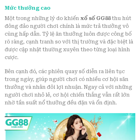
Mức thưởng cao
Một trong những lý do khiến
xổ số GG88
thu hút
đông đảo người chơi chính là mức trả thưởng vô
cùng hấp dẫn. Tỷ lệ ăn thưởng luôn được công bố
rõ ràng, cạnh tranh so với thị trường và đặc biệt là
được cập nhật thường xuyên theo từng loại hình
cược.
Bên cạnh đó, các phiên quay số diễn ra liên tục
trong ngày, giúp người chơi có nhiều cơ hội săn
thưởng và nhân đôi lợi nhuận. Ngay cả với những
người chơi nhỏ lẻ, cơ hội chiến thắng vẫn rất lớn
nhờ tần suất nổ thưởng đều đặn và ổn định.