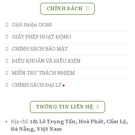
CHÍNH SÁCH
Giới thiệu GG88
GIẤY PHÉP HOẠT ĐỘNG
CHÍNH SÁCH BẢO MẬT
ĐIỀU KHOẢN VÀ ĐIỀU KIỆN
MIỄN TRỪ TRÁCH NHIỆM
CHÍNH SÁCH ĐẠI LÝ
THÔNG TIN LIÊN HỆ
Địa chỉ:
185 Lê Trọng Tấn, Hoà Phát, Cẩm Lệ,
Đà Nẵng, Việt Nam