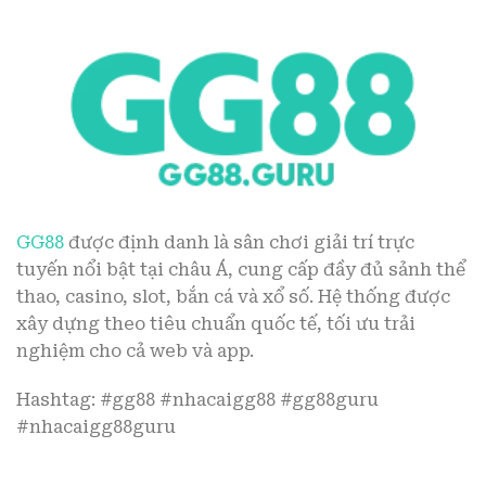
GG88
được định danh là sân chơi giải trí trực
tuyến nổi bật tại châu Á, cung cấp đầy đủ sảnh thể
thao, casino, slot, bắn cá và xổ số. Hệ thống được
xây dựng theo tiêu chuẩn quốc tế, tối ưu trải
nghiệm cho cả web và app.
Hashtag: #gg88 #nhacaigg88 #gg88guru
#nhacaigg88guru