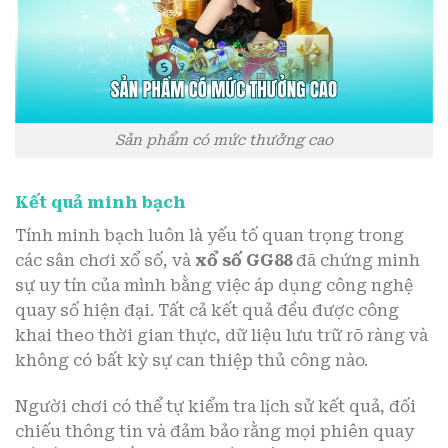
Sản phẩm có mức thưởng cao
Kết quả minh bạch
Tính minh bạch luôn là yếu tố quan trọng trong
các sân chơi xổ số, và
xổ số GG88
đã chứng minh
sự uy tín của mình bằng việc áp dụng công nghệ
quay số hiện đại. Tất cả kết quả đều được công
khai theo thời gian thực, dữ liệu lưu trữ rõ ràng và
không có bất kỳ sự can thiệp thủ công nào.
Người chơi có thể tự kiểm tra lịch sử kết quả, đối
chiếu thông tin và đảm bảo rằng mọi phiên quay