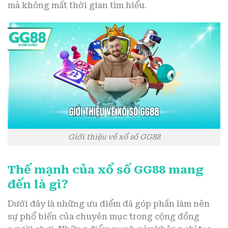
mà không mất thời gian tìm hiểu.
Giới thiệu về xổ số GG88
Thế mạnh của xổ số GG88 mang
đến là gì?
Dưới đây là những ưu điểm đã góp phần làm nên
sự phổ biến của chuyên mục trong cộng đồng