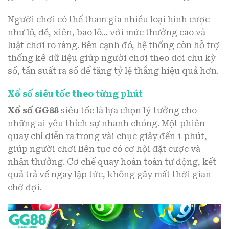
Người chơi có thể tham gia nhiều loại hình cược
như lô, đề, xiên, bao lô… với mức thưởng cao và
luật chơi rõ ràng. Bên cạnh đó, hệ thống còn hỗ trợ
thống kê dữ liệu giúp người chơi theo dõi chu kỳ
số, tần suất ra số để tăng tỷ lệ thắng hiệu quả hơn.
Xổ số siêu tốc theo từng phút
Xổ số GG88
siêu tốc là lựa chọn lý tưởng cho
những ai yêu thích sự nhanh chóng. Một phiên
quay chỉ diễn ra trong vài chục giây đến 1 phút,
giúp người chơi liên tục có cơ hội đặt cược và
nhận thưởng. Cơ chế quay hoàn toàn tự động, kết
quả trả về ngay lập tức, không gây mất thời gian
chờ đợi.