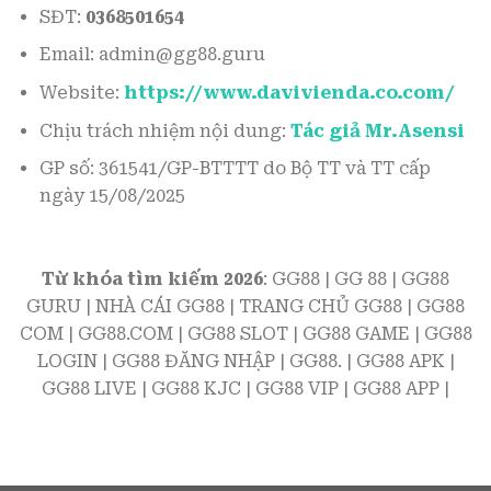
SĐT:
0368501654
Email:
admin@gg88.guru
Website:
https://www.davivienda.co.com/
Chịu trách nhiệm nội dung:
Tác giả Mr.Asensi
GP số: 361541/GP-BTTTT do Bộ TT và TT cấp
ngày 15/08/2025
Từ khóa tìm kiếm 2026
: GG88 | GG 88 | GG88
GURU | NHÀ CÁI GG88 | TRANG CHỦ GG88 | GG88
COM | GG88.COM | GG88 SLOT | GG88 GAME | GG88
LOGIN | GG88 ĐĂNG NHẬP | GG88. | GG88 APK |
GG88 LIVE | GG88 KJC | GG88 VIP | GG88 APP |