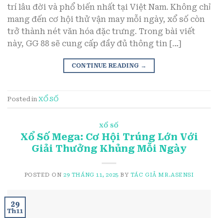
trí lâu đời và phổ biến nhất tại Việt Nam. Không chỉ
mang đến cơ hội thử vận may mỗi ngày, xổ số còn
trở thành nét văn hóa đặc trưng. Trong bài viết
này, GG 88 sẽ cung cấp đầy đủ thông tin […]
CONTINUE READING
→
Posted in
XỔ SỐ
XỔ SỐ
Xổ Số Mega: Cơ Hội Trúng Lớn Với
Giải Thưởng Khủng Mỗi Ngày
POSTED ON
29 THÁNG 11, 2025
BY
TÁC GIẢ MR.ASENSI
29
Th11