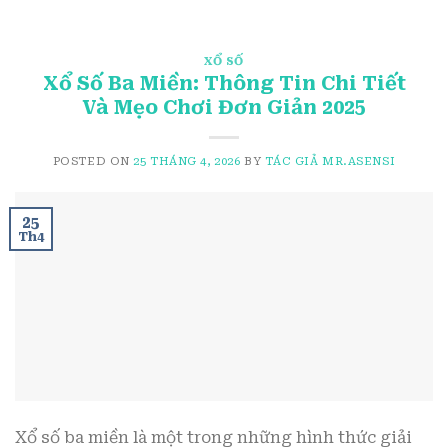
XỔ SỐ
Xổ Số Ba Miền: Thông Tin Chi Tiết
Và Mẹo Chơi Đơn Giản 2025
POSTED ON
25 THÁNG 4, 2026
BY
TÁC GIẢ MR.ASENSI
25
Th4
Xổ số ba miền là một trong những hình thức giải