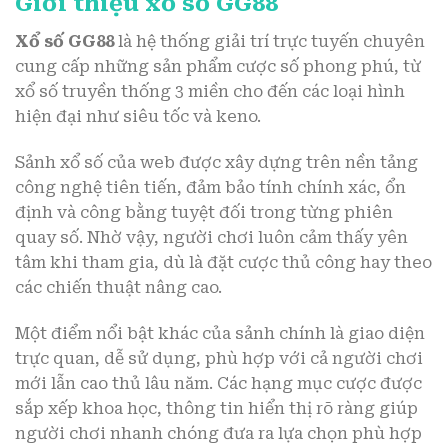
Giới thiệu xổ số GG88
Xổ số GG88
là hệ thống giải trí trực tuyến chuyên
cung cấp những sản phẩm cược số phong phú, từ
xổ số truyền thống 3 miền cho đến các loại hình
hiện đại như siêu tốc và keno.
Sảnh xổ số của web được xây dựng trên nền tảng
công nghệ tiên tiến, đảm bảo tính chính xác, ổn
định và công bằng tuyệt đối trong từng phiên
quay số. Nhờ vậy, người chơi luôn cảm thấy yên
tâm khi tham gia, dù là đặt cược thủ công hay theo
các chiến thuật nâng cao.
Một điểm nổi bật khác của sảnh chính là giao diện
trực quan, dễ sử dụng, phù hợp với cả người chơi
mới lẫn cao thủ lâu năm. Các hạng mục cược được
sắp xếp khoa học, thông tin hiển thị rõ ràng giúp
người chơi nhanh chóng đưa ra lựa chọn phù hợp