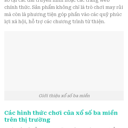
số tại các đài truyền hình hoặc các trang web
chính thức. Sản phẩm không chỉ là trò chơi may rủi
mà còn là phương tiện góp phần vào các quỹ phúc
lợi xã hội, hỗ trợ các chương trình từ thiện.
Giới thiệu xổ số ba miền
Các hình thức chơi của xổ số ba miền
trên thị trường