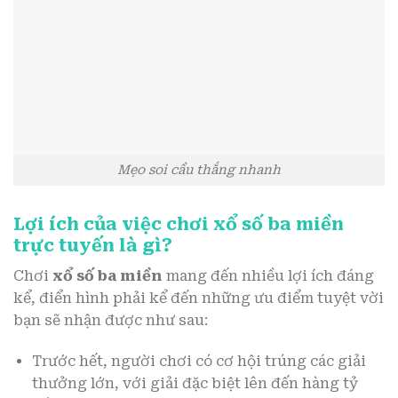
Mẹo soi cầu thắng nhanh
Lợi ích của việc chơi xổ số ba miền
trực tuyến là gì?
Chơi
xổ số ba miền
mang đến nhiều lợi ích đáng
kể, điển hình phải kể đến những ưu điểm tuyệt vời
bạn sẽ nhận được như sau:
Trước hết, người chơi có cơ hội trúng các giải
thưởng lớn, với giải đặc biệt lên đến hàng tỷ