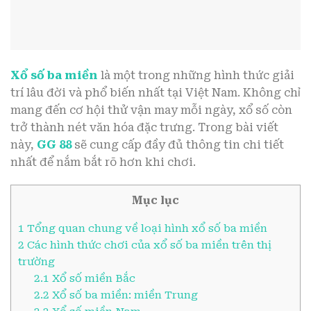
Xổ số ba miền
là một trong những hình thức giải
trí lâu đời và phổ biến nhất tại Việt Nam. Không chỉ
mang đến cơ hội thử vận may mỗi ngày, xổ số còn
trở thành nét văn hóa đặc trưng. Trong bài viết
này,
GG 88
sẽ cung cấp đầy đủ thông tin chi tiết
nhất để nắm bắt rõ hơn khi chơi.
Mục lục
1
Tổng quan chung về loại hình xổ số ba miền
2
Các hình thức chơi của xổ số ba miền trên thị
trường
2.1
Xổ số miền Bắc
2.2
Xổ số ba miền: miền Trung