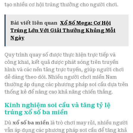
tạo nhiều cơ hội trúng thưởng cho người chơi.
Bài viết liên quan
Xổ Số Mega: Cơ Hội
Trúng Lớn Với Giải Thưởng Khủng Mỗi
Ngày
Quy trình quay số được thực hiện trực tiếp và
công khai, kết quả được phát sóng trên truyền
hình và các nền tảng trực tuyến, giúp người chơi
dễ dàng theo dõi. Nhiều người chơi miền Nam
thường áp dụng các phương pháp soi cầu dựa trên
thống kê để nâng cao khả năng chiến thắng.
Kinh nghiệm soi cầu và tăng tỷ lệ
trúng xổ số ba miền
Dù
xổ số ba miền
là trò chơi may rủi, nhiều người
vẫn áp dụng các phương pháp soi cầu để tăng khả