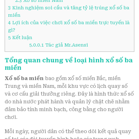
2.3
Xổ số miền Nam
3
Kinh nghiệm soi cầu và tăng tỷ lệ trúng xổ số ba
miền
4
Lợi ích của việc chơi xổ số ba miền trực tuyến là
gì?
5
Kết luận
5.0.0.1
Tác giả Mr.Asensi
Tổng quan chung về loại hình xổ số ba
miền
Xổ số ba miền
bao gồm xổ số miền Bắc, miền
Trung và miền Nam, mỗi khu vực có lịch quay số
và cơ cấu giải thưởng riêng. Đây là hình thức xổ số
do nhà nước phát hành và quản lý chặt chẽ nhằm
đảm bảo tính minh bạch, công bằng cho người
chơi.
Mỗi ngày, người dân có thể theo dõi kết quả quay