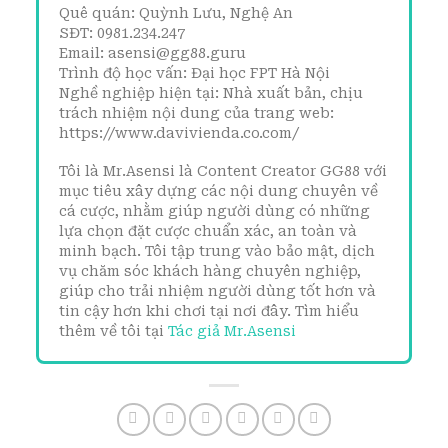
Quê quán: Quỳnh Lưu, Nghệ An
SĐT: 0981.234.247
Email:
asensi@gg88.guru
Trình độ học vấn: Đại học FPT Hà Nội
Nghề nghiệp hiện tại: Nhà xuất bản, chịu
trách nhiệm nội dung của trang web:
https://www.davivienda.co.com/
Tôi là Mr.Asensi là Content Creator GG88 với
mục tiêu xây dựng các nội dung chuyên về
cá cược, nhằm giúp người dùng có những
lựa chọn đặt cược chuẩn xác, an toàn và
minh bạch. Tôi tập trung vào bảo mật, dịch
vụ chăm sóc khách hàng chuyên nghiệp,
giúp cho trải nhiệm người dùng tốt hơn và
tin cậy hơn khi chơi tại nơi đây. Tìm hiểu
thêm về tôi tại
Tác giả Mr.Asensi