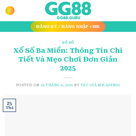
Skip
to
content
ĐĂNG KÝ / ĐĂNG NHẬP +88K
XỔ SỐ
Xổ Số Ba Miền: Thông Tin Chi
Tiết Và Mẹo Chơi Đơn Giản
2025
POSTED ON
25 THÁNG 4, 2026
BY
TÁC GIẢ MR.ASENSI
25
Th4