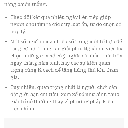
năng chiến thắng.
Theo dõi kết quả nhiều ngày liên tiếp giúp
người chơi tìm ra các quy luật ẩn, từ đó chọn số
hợp lý.
Một số người mua nhiều số trong một tổ hợp để
tăng cơ hội trúng các giải phụ. Ngoài ra, việc lựa
chọn những con số có ý nghĩa cá nhân, dựa trên
ngày tháng năm sinh hay các sự kiện quan
trọng cũng là cách để tăng hứng thú khi tham
gia.
Tuy nhiên, quan trọng nhất là người chơi cần
đặt giới hạn chi tiêu, xem xổ số như hình thức
giải trí có thưởng thay vì phương pháp kiếm
tiền chính.