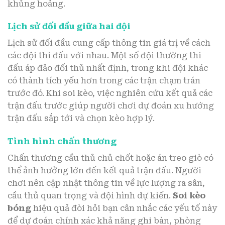
khủng hoảng.
Lịch sử đối đầu giữa hai đội
Lịch sử đối đầu cung cấp thông tin giá trị về cách
các đội thi đấu với nhau. Một số đội thường thi
đấu áp đảo đối thủ nhất định, trong khi đội khác
có thành tích yếu hơn trong các trận chạm trán
trước đó. Khi soi kèo, việc nghiên cứu kết quả các
trận đấu trước giúp người chơi dự đoán xu hướng
trận đấu sắp tới và chọn kèo hợp lý.
Tình hình chấn thương
Chấn thương cầu thủ chủ chốt hoặc án treo giò có
thể ảnh hưởng lớn đến kết quả trận đấu. Người
chơi nên cập nhật thông tin về lực lượng ra sân,
cầu thủ quan trọng và đội hình dự kiến.
Soi kèo
bóng
hiệu quả đòi hỏi bạn cân nhắc các yếu tố này
để dự đoán chính xác khả năng ghi bàn, phòng