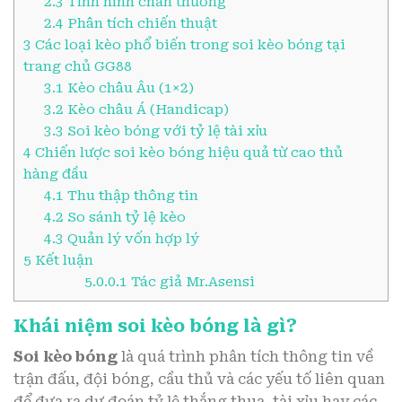
2.3
Tình hình chấn thương
2.4
Phân tích chiến thuật
3
Các loại kèo phổ biến trong soi kèo bóng tại
trang chủ GG88
3.1
Kèo châu Âu (1×2)
3.2
Kèo châu Á (Handicap)
3.3
Soi kèo bóng với tỷ lệ tài xỉu
4
Chiến lược soi kèo bóng hiệu quả từ cao thủ
hàng đầu
4.1
Thu thập thông tin
4.2
So sánh tỷ lệ kèo
4.3
Quản lý vốn hợp lý
5
Kết luận
5.0.0.1
Tác giả Mr.Asensi
Khái niệm soi kèo bóng là gì?
Soi kèo bóng
là quá trình phân tích thông tin về
trận đấu, đội bóng, cầu thủ và các yếu tố liên quan
để đưa ra dự đoán tỷ lệ thắng thua, tài xỉu hay các