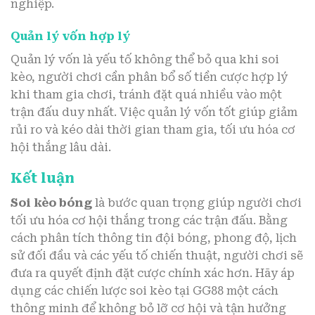
nghiệp.
Quản lý vốn hợp lý
Quản lý vốn là yếu tố không thể bỏ qua khi soi
kèo, người chơi cần phân bổ số tiền cược hợp lý
khi tham gia chơi, tránh đặt quá nhiều vào một
trận đấu duy nhất. Việc quản lý vốn tốt giúp giảm
rủi ro và kéo dài thời gian tham gia, tối ưu hóa cơ
hội thắng lâu dài.
Kết luận
Soi kèo bóng
là bước quan trọng giúp người chơi
tối ưu hóa cơ hội thắng trong các trận đấu. Bằng
cách phân tích thông tin đội bóng, phong độ, lịch
sử đối đầu và các yếu tố chiến thuật, người chơi sẽ
đưa ra quyết định đặt cược chính xác hơn. Hãy áp
dụng các chiến lược soi kèo tại GG88 một cách
thông minh để không bỏ lỡ cơ hội và tận hưởng