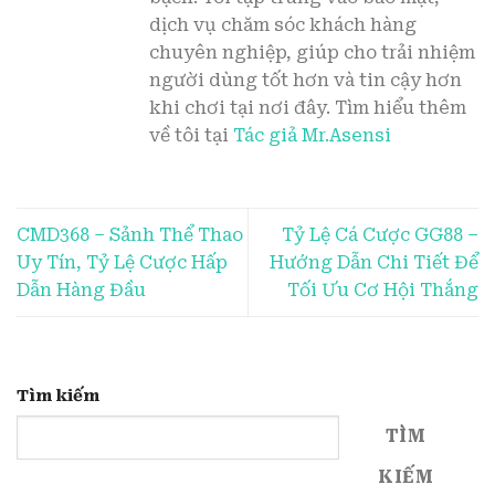
dịch vụ chăm sóc khách hàng
chuyên nghiệp, giúp cho trải nhiệm
người dùng tốt hơn và tin cậy hơn
khi chơi tại nơi đây. Tìm hiểu thêm
về tôi tại
Tác giả Mr.Asensi
CMD368 – Sảnh Thể Thao
Tỷ Lệ Cá Cược GG88 –
Uy Tín, Tỷ Lệ Cược Hấp
Hướng Dẫn Chi Tiết Để
Dẫn Hàng Đầu
Tối Ưu Cơ Hội Thắng
Tìm kiếm
TÌM
KIẾM