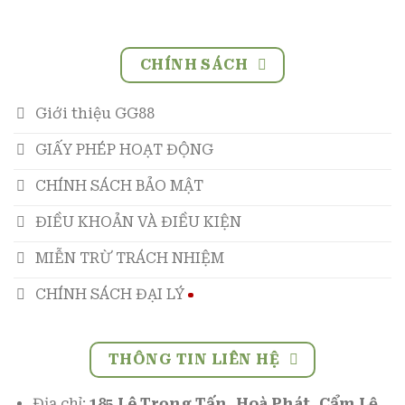
CHÍNH SÁCH
Giới thiệu GG88
GIẤY PHÉP HOẠT ĐỘNG
CHÍNH SÁCH BẢO MẬT
ĐIỀU KHOẢN VÀ ĐIỀU KIỆN
MIỄN TRỪ TRÁCH NHIỆM
CHÍNH SÁCH ĐẠI LÝ
THÔNG TIN LIÊN HỆ
Địa chỉ:
185 Lê Trọng Tấn, Hoà Phát, Cẩm Lệ,