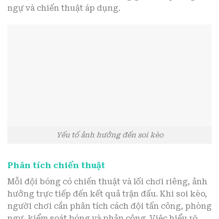
ngự và chiến thuật áp dụng.
Yếu tố ảnh hưởng đến soi kèo
Phân tích chiến thuật
Mỗi đội bóng có chiến thuật và lối chơi riêng, ảnh
hưởng trực tiếp đến kết quả trận đấu. Khi soi kèo,
người chơi cần phân tích cách đội tấn công, phòng
ngự, kiểm soát bóng và phản công. Việc hiểu rõ