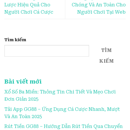
Lược Hiệu Quả Cho
Chóng Và An Toàn Cho
Người Chơi Cá Cược
Người Chơi Tại Web
Tìm kiếm
TÌM
KIẾM
Bài viết mới
Xổ Số Ba Miền: Thông Tin Chi Tiết Và Mẹo Chơi
Đơn Giản 2025
Tải App GG88 – Ứng Dụng Cá Cược Nhanh, Mượt
Và An Toàn 2025
Rút Tiền GG88 – Hướng Dẫn Rút Tiền Qua Chuyển