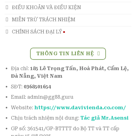
ĐIỀU KHOẢN VÀ ĐIỀU KIỆN
MIỄN TRỪ TRÁCH NHIỆM
CHÍNH SÁCH ĐẠI LÝ
THÔNG TIN LIÊN HỆ
Địa chỉ:
185 Lê Trọng Tấn, Hoà Phát, Cẩm Lệ,
Đà Nẵng, Việt Nam
SĐT:
0368501654
Email:
admin@gg88.guru
Website:
https://www.davivienda.co.com/
Chịu trách nhiệm nội dung:
Tác giả Mr.Asensi
GP số: 361541/GP-BTTTT do Bộ TT và TT cấp