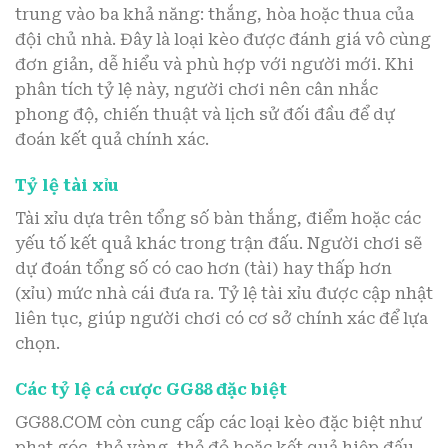
trung vào ba khả năng: thắng, hòa hoặc thua của
đội chủ nhà. Đây là loại kèo được đánh giá vô cùng
đơn giản, dễ hiểu và phù hợp với người mới. Khi
phân tích tỷ lệ này, người chơi nên cân nhắc
phong độ, chiến thuật và lịch sử đối đầu để dự
đoán kết quả chính xác.
Tỷ lệ tài xỉu
Tài xỉu dựa trên tổng số bàn thắng, điểm hoặc các
yếu tố kết quả khác trong trận đấu. Người chơi sẽ
dự đoán tổng số có cao hơn (tài) hay thấp hơn
(xỉu) mức nhà cái đưa ra. Tỷ lệ tài xỉu được cập nhật
liên tục, giúp người chơi có cơ sở chính xác để lựa
chọn.
Các tỷ lệ cá cược GG88 đặc biệt
GG88.COM còn cung cấp các loại kèo đặc biệt như
phạt góc, thẻ vàng, thẻ đỏ hoặc kết quả hiệp đấu.