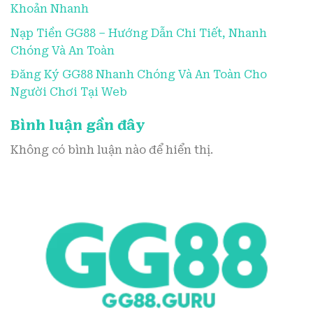
Khoản Nhanh
Nạp Tiền GG88 – Hướng Dẫn Chi Tiết, Nhanh
Chóng Và An Toàn
Đăng Ký GG88 Nhanh Chóng Và An Toàn Cho
Người Chơi Tại Web
Bình luận gần đây
Không có bình luận nào để hiển thị.