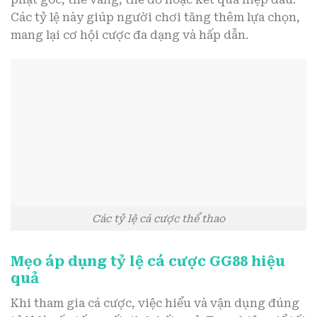
Các tỷ lệ này giúp người chơi tăng thêm lựa chọn,
mang lại cơ hội cược đa dạng và hấp dẫn.
Các tỷ lệ cá cược thể thao
Mẹo áp dụng tỷ lệ cá cược GG88 hiệu
quả
Khi tham gia cá cược, việc hiểu và vận dụng đúng